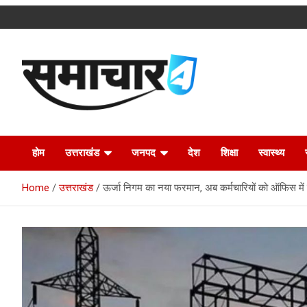
Skip
to
content
Latest Uttarakhand News in Hindi
Samachar4u
होम
उत्तराखंड
जनपद
देश
शिक्षा
स्वास्थ्य
Home
उत्तराखंड
ऊर्जा निगम का नया फरमान, अब कर्मचारियों को ऑफिस में