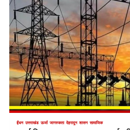
ईंधन
उत्तराखंड
ऊर्जा
जागरुकता
देहरादून
शासन
सामाजिक