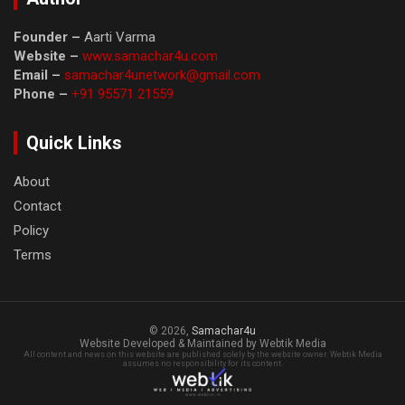
Founder –
Aarti Varma
Website –
www.samachar4u.com
Email –
samachar4unetwork@gmail.com
Phone –
+91 95571 21559
Quick Links
About
Contact
Policy
Terms
© 2026,
Samachar4u
Website Developed & Maintained by Webtik Media
All content and news on this website are published solely by the website owner. Webtik Media
assumes no responsibility for its content.