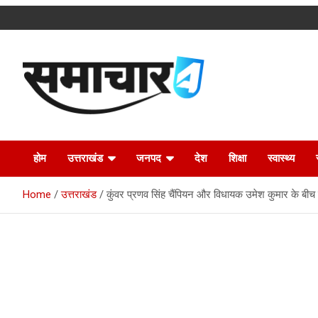
Skip
to
content
Latest Uttarakhand News in Hindi
Samachar4u
होम
उत्तराखंड
जनपद
देश
शिक्षा
स्वास्थ्य
Home
उत्तराखंड
कुंवर प्रणव सिंह चैंपियन और विधायक उमेश कुमार के बी